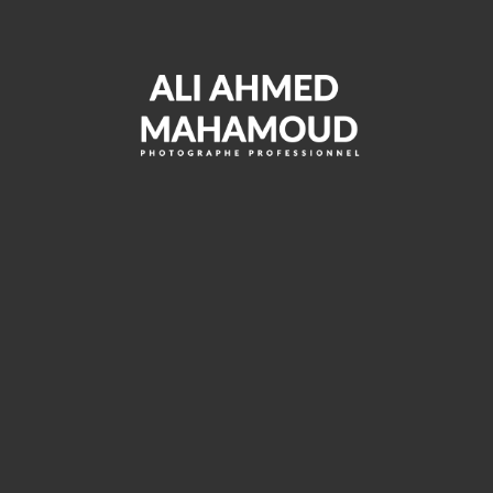
Ma Knut (Simbo
International), Ali
Ahmed Mahamoud
(Simbo National) et
Migline Paroumanou
(Prix Spécial du Jury)
Farouk Djamily & Napalo